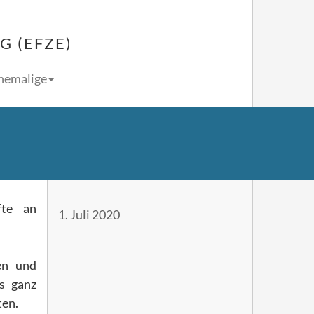
 (EFZE)
Ehemalige
fte an
1. Juli 2020
en und
s ganz
ten.