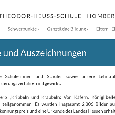
THEODOR-HEUSS-SCHULE | HOMBERG
Schwerpunkte
Ganztägige Bildung
Eltern | 
 und Auszeichnungen
e Schülerinnen und Schüler sowie unsere Lehrkrä
zierungsverfahren mitgewirkt.
rb „Kribbeln und Krabbeln: Von Käfern, Königlibell
a teilgenommen. Es wurden insgesamt 2.306 Bilder au
erkennungspreis und eine Urkunde des Landes Hessen erhal