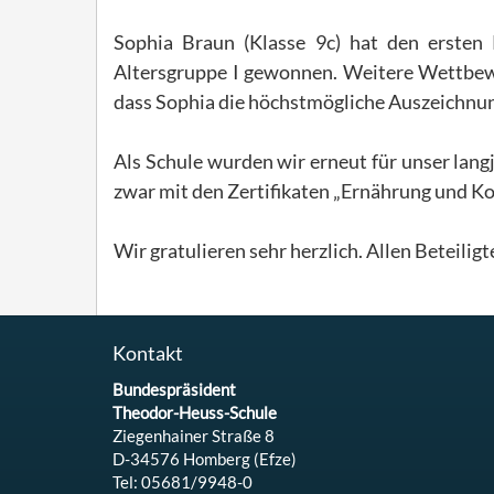
Sophia Braun (Klasse 9c) hat den ersten 
Altersgruppe I gewonnen. Weitere Wettbew
dass Sophia die höchstmögliche Auszeichnung
Als Schule wurden wir erneut für unser lan
zwar mit den Zertifikaten „Ernährung und K
Wir gratulieren sehr herzlich. Allen Beteiligt
Kontakt
Bundespräsident
Theodor-Heuss-Schule
Ziegenhainer Straße 8
D-34576 Homberg (Efze)
Tel: 05681/9948-0