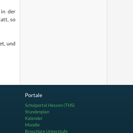
 in der
att, so
et, und
Portale
Schulportal Hessen (THS)
Stundenplan
Kalender
Moodle
Broschüre Unterstufe