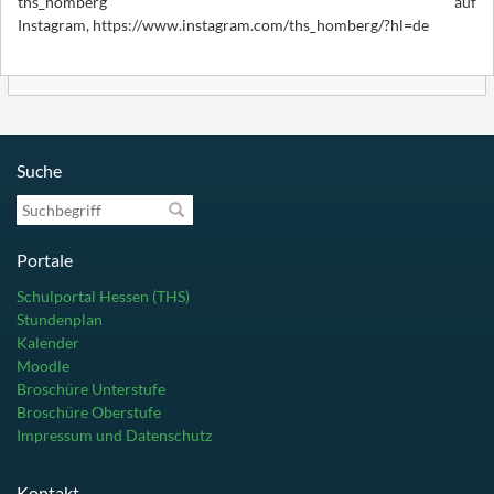
ths_homberg auf
Instagram,
https://www.instagram.com/ths_homberg/?hl=de
Suche
Suchbegriff
Portale
Schulportal Hessen (THS)
Stundenplan
Kalender
Moodle
Broschüre Unterstufe
Broschüre Oberstufe
Impressum und Datenschutz
Kontakt