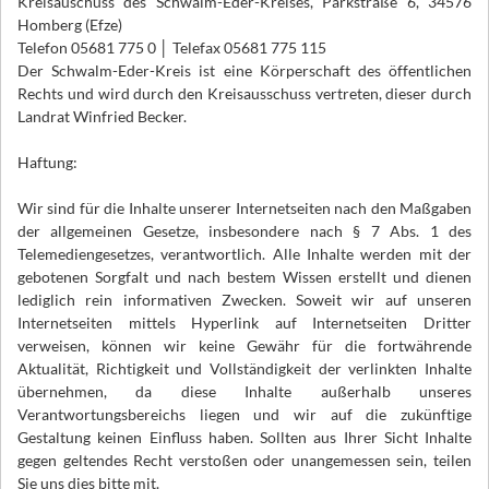
Kreisauschuss des Schwalm-Eder-Kreises, Parkstraße 6, 34576
Homberg (Efze)
Telefon 05681 775 0 │ Telefax 05681 775 115
Der Schwalm-Eder-Kreis ist eine Körperschaft des öffentlichen
Rechts und wird durch den Kreisausschuss vertreten, dieser durch
Landrat Winfried Becker.
Haftung:
Wir sind für die Inhalte unserer Internetseiten nach den Maßgaben
der allgemeinen Gesetze, insbesondere nach § 7 Abs. 1 des
Telemediengesetzes, verantwortlich. Alle Inhalte werden mit der
gebotenen Sorgfalt und nach bestem Wissen erstellt und dienen
lediglich rein informativen Zwecken. Soweit wir auf unseren
Internetseiten mittels Hyperlink auf Internetseiten Dritter
verweisen, können wir keine Gewähr für die fortwährende
Aktualität, Richtigkeit und Vollständigkeit der verlinkten Inhalte
übernehmen, da diese Inhalte außerhalb unseres
Verantwortungsbereichs liegen und wir auf die zukünftige
Gestaltung keinen Einfluss haben. Sollten aus Ihrer Sicht Inhalte
gegen geltendes Recht verstoßen oder unangemessen sein, teilen
Sie uns dies bitte mit.