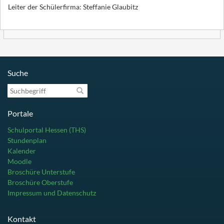
Leiter der Schülerfirma: Steffanie Glaubitz
Suche
Suchbegriff
Portale
Schulportal Hessen (THS)
Stundenplan
Kalender
Moodle
Broschüre Unterstufe
Broschüre Oberstufe
Impressum und Datenschutz
Kontakt