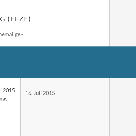
 (EFZE)
Ehemalige
li 2015
16. Juli 2015
omas