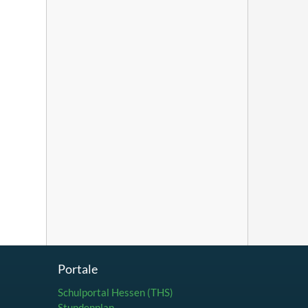
Portale
Schulportal Hessen (THS)
Stundenplan