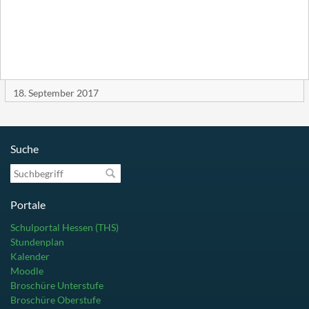
18. September 2017
Suche
Suchbegriff
Portale
Schulportal Hessen (THS)
Stundenplan
Kalender
Moodle
Broschüre Unterstufe
Broschüre Oberstufe