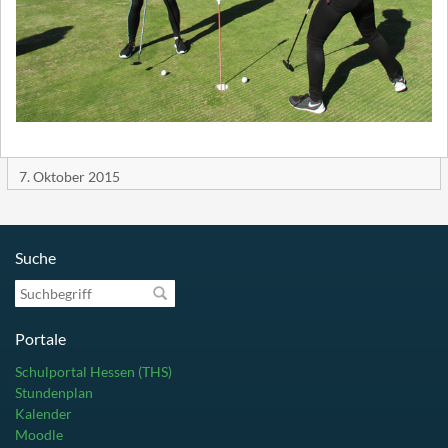
7. Oktober 2015
Suche
Suchbegriff
Portale
Schulportal Hessen (THS)
Stundenplan
Kalender
Moodle