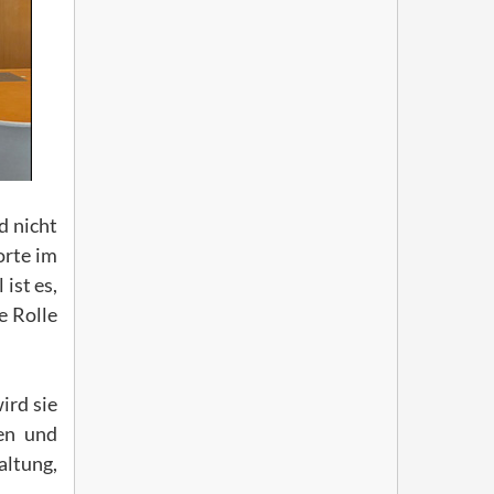
d nicht
orte im
ist es,
e Rolle
ird sie
en und
altung,