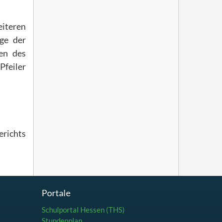
eiteren
age der
ben des
Pfeiler
erichts
Portale
Schulportal Hessen (THS)
Stundenplan