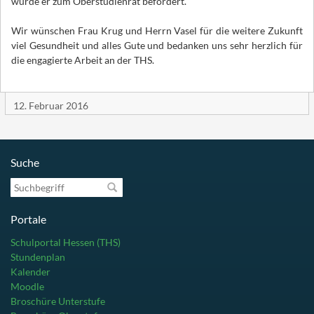
wurde er zum Oberstudienrat befördert.
Wir wünschen Frau Krug und Herrn Vasel für die weitere Zukunft
viel Gesundheit und alles Gute und bedanken uns sehr herzlich für
die engagierte Arbeit an der THS.
12. Februar 2016
Suche
Suchbegriff
Portale
Schulportal Hessen (THS)
Stundenplan
Kalender
Moodle
Broschüre Unterstufe