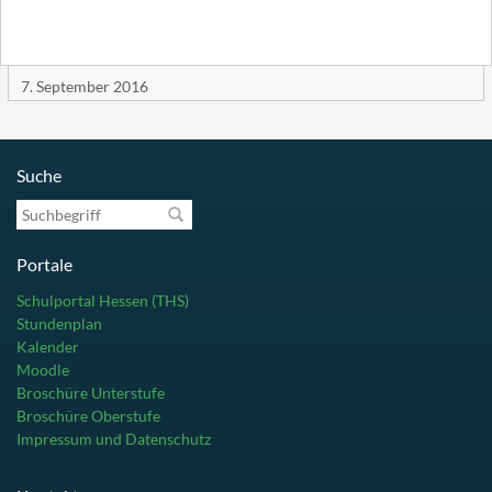
7. September 2016
Suche
Suchbegriff
Portale
Schulportal Hessen (THS)
Stundenplan
Kalender
Moodle
Broschüre Unterstufe
Broschüre Oberstufe
Impressum und Datenschutz