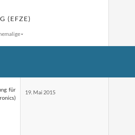
 (EFZE)
Ehemalige
ng für
19. Mai 2015
ronics)