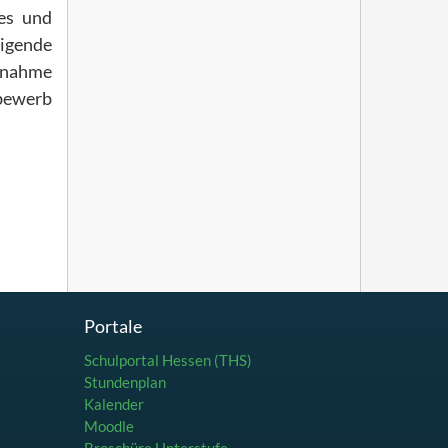
es und
eigende
lnahme
tbewerb
Portale
Schulportal Hessen (THS)
Stundenplan
Kalender
Moodle