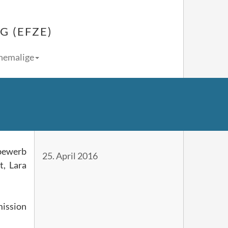
 (EFZE)
Ehemalige
bewerb
25. April 2016
, Lara
ission