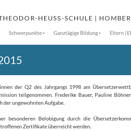
THEODOR-HEUSS-SCHULE | HOMBERG
Schwerpunkte
Ganztägige Bildung
Eltern | 
 2015
erinnen der Q2 des Jahrgangs 1998 am Übersetzerwett
ssion teilgenommen. Frederike Bauer, Pauline Böhnert
sich der ungewohnten Aufgabe.
iner besonderen Belobigung durch die Übersetzerkomm
troffenen Zertifikate überreicht werden.