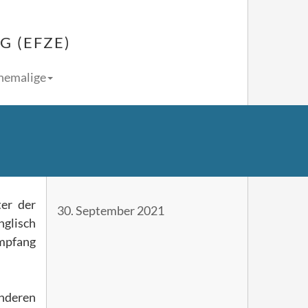
 (EFZE)
Ehemalige
ter der
30. September 2021
nglisch
mpfang
nderen