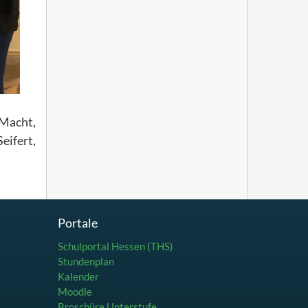
 Macht,
eifert,
Portale
Schulportal Hessen (THS)
Stundenplan
Kalender
Moodle
Broschüre Unterstufe