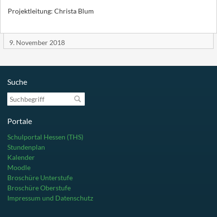
Projektleitung: Christa Blum
9. November 2018
Suche
Suchbegriff
Portale
Schulportal Hessen (THS)
Stundenplan
Kalender
Moodle
Broschüre Unterstufe
Broschüre Oberstufe
Impressum und Datenschutz