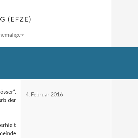
 (EFZE)
Ehemalige
össer“.
4. Februar 2016
erb der
erhielt
emeinde