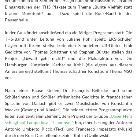
Schülerinnen und Schüler der AG „Schule ohne Rassismus“ an allen
Eingangstüren der THS Plakate zum Thema „Bunte Vielfalt statt
braune Monotonie“ auf. Dazu spielt die Rock-Band in der
Pausenhalle.
In der Aula findet anschließend ein vielfältiges Programm statt: Die
THS-Band unter Leitung von Juliane Pohl spielt, EKS-Schüler
tragen mit ihrem stellvertretenden Schulleiter Ulf-Dieter Fink
Gedichte vor. Thomas Schattner und Stephan Bürger stellen das
Projekt „Gewalt geht nicht!“ und die Plakataktion vor. Die
Hamburger Künstlerin Katharina Kohl (die eigens aus diesem
Anlass anreist) stellt mit Thomas Schattner Kunst zum Thema NSU
vor.
Nach einer Pause stellen Dr. François Beilecke und seine
Schülerinnen und Schüler afrikanische Gedichte in französischer
Sprache vor. Danach gibt es zwei Musikstücke von Konstantin
Wecker (Gesang und Klavier). Die beiden letzten Programmpunkte
leiten zum zentralen Element, dem Projekt der Gruppe
„Unser Herz
schlägt auf Lampedusa – Hannover“
hin, einer Lesung der Autoren
Antonio Umberto Riccò (Text) und Francesco Impastato (Musik)
durch den Kurs Darstellendes Spiel (Katrin Czajkowski).