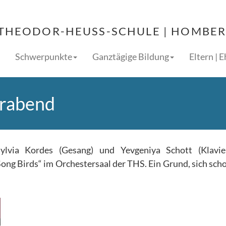
THEODOR-HEUSS-SCHULE | HOMBERG
Schwerpunkte
Ganztägige Bildung
Eltern | 
erabend
lvia Kordes (Gesang) und Yevgeniya Schott (Klavie
ng Birds“ im Orchestersaal der THS. Ein Grund, sich scho