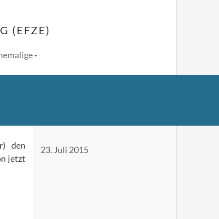
 (EFZE)
Ehemalige
r) den
23. Juli 2015
n jetzt