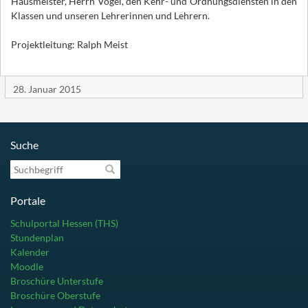
Hausmeister, Herrn Vogel, den Kehr- und Ordnungsdiensten in den
Klassen und unseren Lehrerinnen und Lehrern.
Projektleitung: Ralph Meist
28. Januar 2015
Suche
Suchbegriff
Portale
Schulportal Hessen (THS)
Stundenplan
Kalender
Moodle
Broschüre Unterstufe
Broschüre Oberstufe