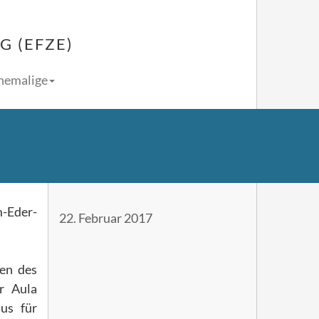
 (EFZE)
Ehemalige
m-Eder-
22. Februar 2017
len des
r Aula
nus für