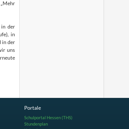
 „Mehr
 in der
fe), in
 in der
wir uns
erneute
Portale
Schulportal Hessen (THS)
Stundenplan