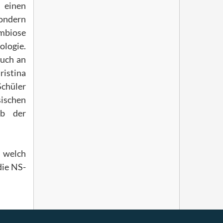
inen
ondern
mbiose
ologie.
auch an
ristina
Schüler
ischen
lb der
 welch
die NS-