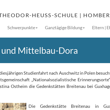
THEODOR-HEUSS-SCHULE | HOMBERG
Schwerpunkte
Ganztägige Bildung
Eltern | 
 und Mittelbau-Dora
iesjährigen Studienfahrt nach Auschwitz in Polen besuch
sgemeinschaft „Nationalsozialistische Erinnerungsorte
istina Ostheim die Gedenkstätten Breitenau bei Guxha
Die Gedenkstätte Breitenau in Gu