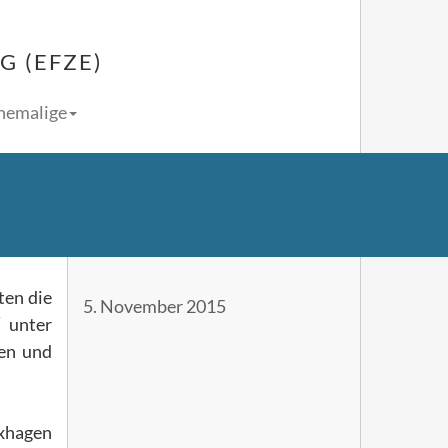
 (EFZE)
Ehemalige
ten die
5. November 2015
“ unter
gen und
xhagen