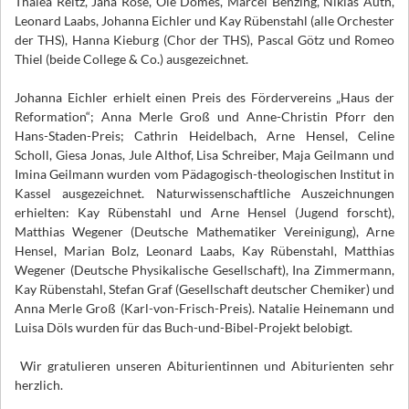
Thalea Reitz, Jana Röse, Ole Domes, Marcel Benzing, Niklas Auth,
Leonard Laabs, Johanna Eichler und Kay Rübenstahl (alle Orchester
der THS), Hanna Kieburg (Chor der THS), Pascal Götz und Romeo
Thiel (beide College & Co.) ausgezeichnet.
Johanna Eichler erhielt einen Preis des Fördervereins „Haus der
Reformation“; Anna Merle Groß und Anne-Christin Pforr den
Hans-Staden-Preis; Cathrin Heidelbach, Arne Hensel, Celine
Scholl, Giesa Jonas, Jule Althof, Lisa Schreiber, Maja Geilmann und
Imina Geilmann wurden vom Pädagogisch-theologischen Institut in
Kassel ausgezeichnet. Naturwissenschaftliche Auszeichnungen
erhielten: Kay Rübenstahl und Arne Hensel (Jugend forscht),
Matthias Wegener (Deutsche Mathematiker Vereinigung), Arne
Hensel, Marian Bolz, Leonard Laabs, Kay Rübenstahl, Matthias
Wegener (Deutsche Physikalische Gesellschaft), Ina Zimmermann,
Kay Rübenstahl, Stefan Graf (Gesellschaft deutscher Chemiker) und
Anna Merle Groß (Karl-von-Frisch-Preis). Natalie Heinemann und
Luisa Döls wurden für das Buch-und-Bibel-Projekt belobigt.
Wir gratulieren unseren Abiturientinnen und Abiturienten sehr
herzlich.