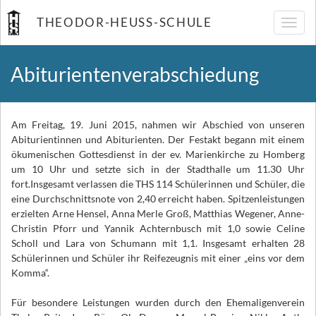
THEODOR-HEUSS-SCHULE
Navig
umsch
Abiturientenverabschiedung
Am Freitag, 19. Juni 2015, nahmen wir Abschied von unseren
Abiturientinnen und Abiturienten. Der Festakt begann mit einem
ökumenischen Gottesdienst in der ev. Marienkirche zu Homberg
um 10 Uhr und setzte sich in der Stadthalle um 11.30 Uhr
fort.
Insgesamt verlassen die THS 114 Schülerinnen und Schüler, die
eine Durchschnittsnote von 2,40 erreicht haben. Spitzenleistungen
erzielten Arne Hensel, Anna Merle Groß, Matthias Wegener, Anne-
Christin Pforr und Yannik Achternbusch mit 1,0 sowie Celine
Scholl und Lara von Schumann mit 1,1. Insgesamt erhalten 28
Schülerinnen und Schüler ihr Reifezeugnis mit einer „eins vor dem
Komma“.
Für besondere Leistungen wurden durch den Ehemaligenverein