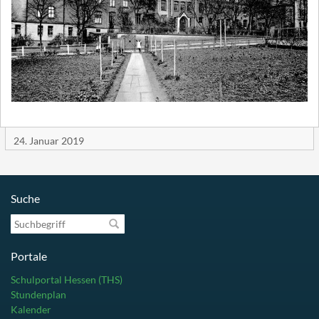
24. Januar 2019
Suche
Suchbegriff
Portale
Schulportal Hessen (THS)
Stundenplan
Kalender