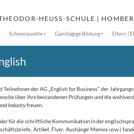
THEODOR-HEUSS-SCHULE | HOMBERG
Schwerpunkte
Ganztägige Bildung
Eltern | 
nglish
d Teilnehmer der AG „English for Business“ der Jahrgangs
lwoche über ihre bestandenen Prüfungen und die wohlver
nd Industry
freuen.
der für die schriftliche Kommunikation in der englischspr
häftsbriefe, Artikel, Flyer, Aushänge Memos usw.) fand