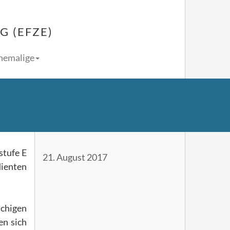
 (EFZE)
Ehemalige
stufe E
21. August 2017
dienten
achigen
en sich