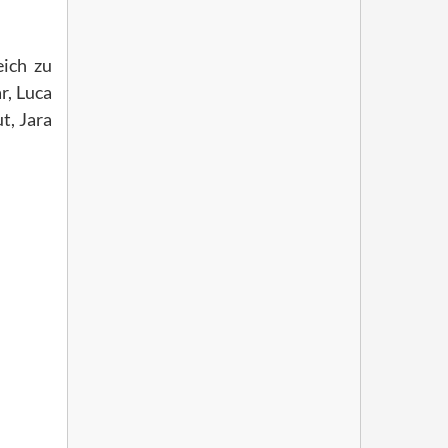
eich zu
r, Luca
t, Jara