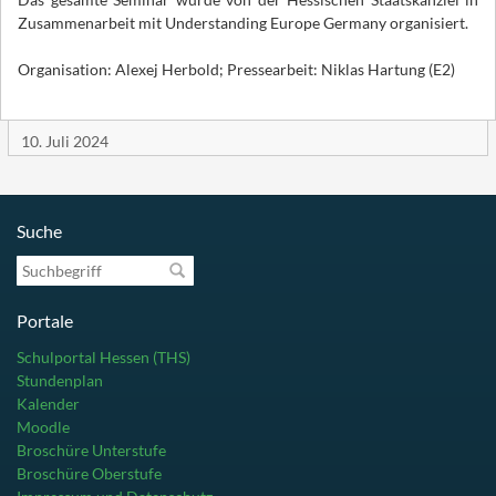
Zusammenarbeit mit Understanding Europe Germany organisiert.
Organisation: Alexej Herbold; Pressearbeit: Niklas Hartung (E2)
10. Juli 2024
Suche
Suchbegriff
Portale
Schulportal Hessen (THS)
Stundenplan
Kalender
Moodle
Broschüre Unterstufe
Broschüre Oberstufe