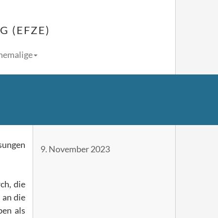
 (EFZE)
Ehemalige
lsungen
9. November 2023
ch, die
 an die
ben als