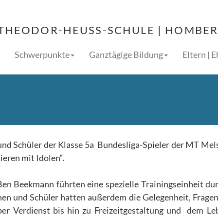
THEODOR-HEUSS-SCHULE | HOMBERG
Schwerpunkte
Ganztägige Bildung
Eltern | 
und Schüler der Klasse 5a Bundesliga-Spieler der MT Me
eren mit Idolen“.
en Beekmann führten eine spezielle Trainingseinheit dur
nen und Schüler hatten außerdem die Gelegenheit, Fragen
ber Verdienst bis hin zu Freizeitgestaltung und dem Le