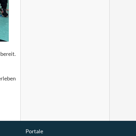
ereit.
erleben
Portale