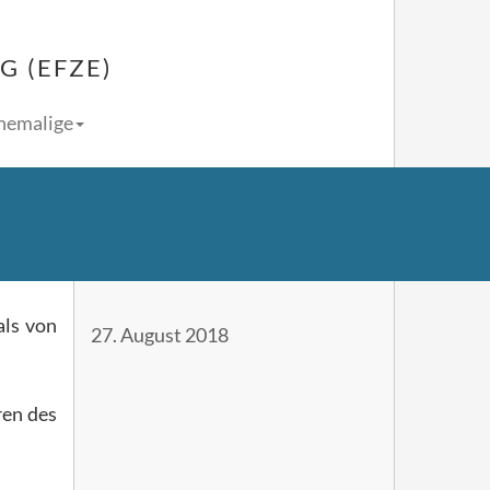
 (EFZE)
Ehemalige
als von
27. August 2018
ren des