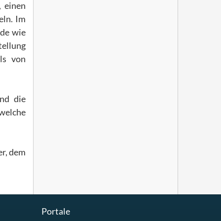
, einen
eln. Im
nde wie
tellung
ls von
nd die
 welche
er, dem
Portale