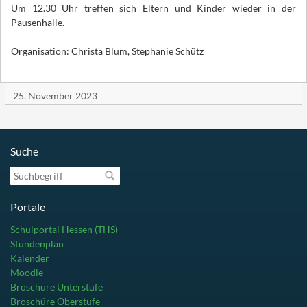
Um 12.30 Uhr treffen sich Eltern und Kinder wieder in der
Pausenhalle.
Organisation: Christa Blum, Stephanie Schütz
25. November 2023
Suche
Suchbegriff
Portale
Schulportal Hessen (THS)
Stundenplan
Kalender
Moodle
Broschüre Unterstufe
Broschüre Oberstufe