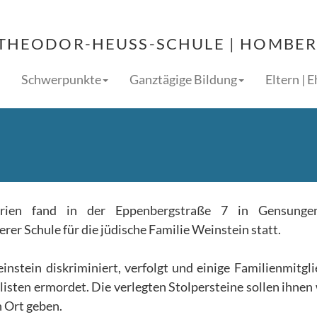
THEODOR-HEUSS-SCHULE | HOMBERG
Schwerpunkte
Ganztägige Bildung
Eltern | 
erien fand in der Eppenbergstraße 7 in Gensunge
rer Schule für die jüdische Familie Weinstein statt.
stein diskriminiert, verfolgt und einige Familienmitgli
isten ermordet. Die verlegten Stolpersteine sollen ihnen
 Ort geben.