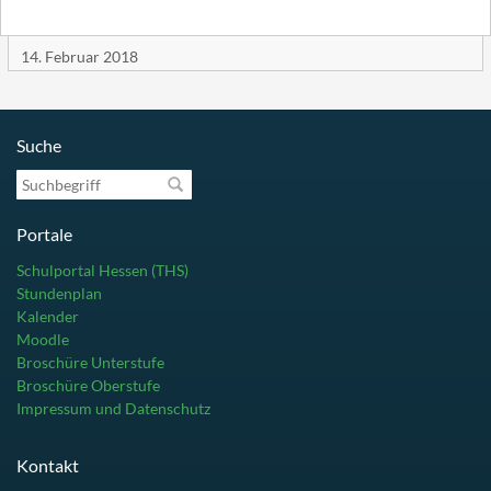
14. Februar 2018
Suche
Suchbegriff
Portale
Schulportal Hessen (THS)
Stundenplan
Kalender
Moodle
Broschüre Unterstufe
Broschüre Oberstufe
Impressum und Datenschutz
Kontakt