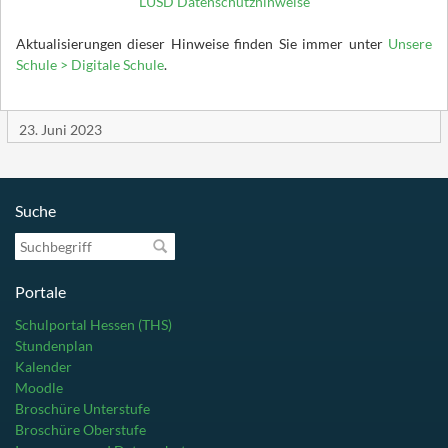
LUSD Datenschutzhinweise
Aktualisierungen dieser Hinweise finden Sie immer unter
Unsere
Schule > Digitale Schule
.
23. Juni 2023
Suche
Suchbegriff
Portale
Schulportal Hessen (THS)
Stundenplan
Kalender
Moodle
Broschüre Unterstufe
Broschüre Oberstufe