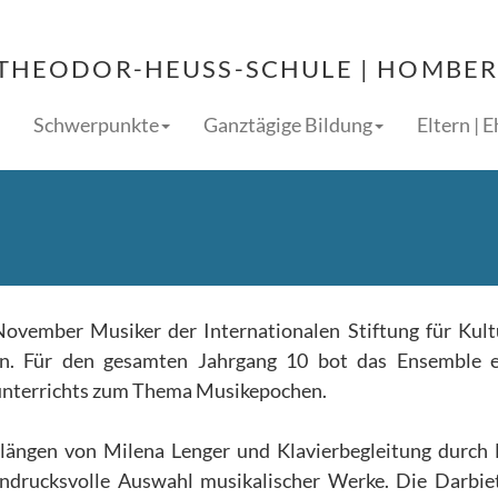
THEODOR-HEUSS-SCHULE | HOMBERG
Schwerpunkte
Ganztägige Bildung
Eltern | 
November Musiker der Internationalen Stiftung für Kul
en. Für den gesamten Jahrgang 10 bot das Ensemble e
nterrichts zum Thema Musikepochen.
längen von Milena Lenger und Klavierbegleitung durch
 eindrucksvolle Auswahl musikalischer Werke. Die Darbi