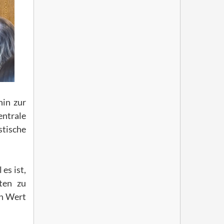
hin zur
entrale
stische
es ist,
lten zu
en Wert