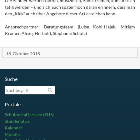
Die Schüler werden tanzen, musizieren, Sport treiben, künstlerisch
tätig werden – und sich auch später noch daran erinnern, dass man
den „Kick“ auch über Angebote dieser Art erreichen kann.
Ansprechpartner: Beratungsteam (Luise Kohl-Hajek, Miriam
Krämer, Alexej Herbold, Stephanie Schütz)
18. Oktober 2018
Suche
Suchbegriff
Portale
Schulportal Hessen (THS)
Stundenplan
Kalender
Moodle