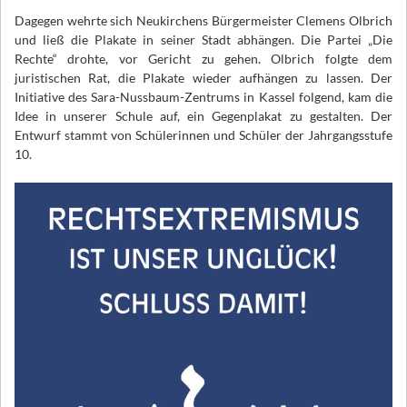
Dagegen wehrte sich Neukirchens Bürgermeister Clemens Olbrich
und ließ die Plakate in seiner Stadt abhängen. Die Partei „Die
Rechte“ drohte, vor Gericht zu gehen. Olbrich folgte dem
juristischen Rat, die Plakate wieder aufhängen zu lassen. Der
Initiative des Sara-Nussbaum-Zentrums in Kassel folgend, kam die
Idee in unserer Schule auf, ein Gegenplakat zu gestalten. Der
Entwurf stammt von Schülerinnen und Schüler der Jahrgangsstufe
10.