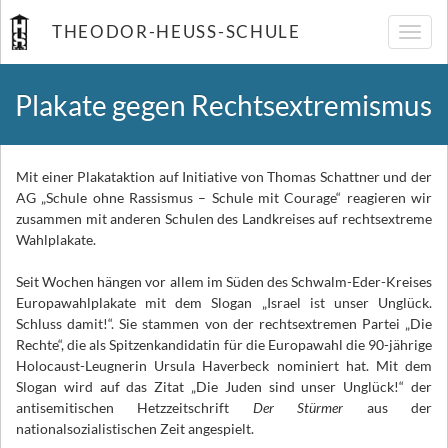
THEODOR-HEUSS-SCHULE
Navig
umsch
Plakate gegen Rechtsextremismus
Mit einer Plakataktion auf Initiative von Thomas Schattner und der
AG „Schule ohne Rassismus – Schule mit Courage“ reagieren wir
zusammen mit anderen Schulen des Landkreises auf rechtsextreme
Wahlplakate.
Seit Wochen hängen vor allem im Süden des Schwalm-Eder-Kreises
Europawahlplakate mit dem Slogan „Israel ist unser Unglück.
Schluss damit!“. Sie stammen von der rechtsextremen Partei „Die
Rechte“, die als Spitzenkandidatin für die Europawahl die 90-jährige
Holocaust-Leugnerin Ursula Haverbeck nominiert hat. Mit dem
Slogan wird auf das Zitat „Die Juden sind unser Unglück!“ der
antisemitischen Hetzzeitschrift
Der Stürmer
aus der
nationalsozialistischen Zeit angespielt.