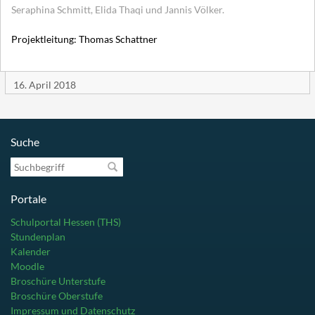
Seraphina Schmitt, Elida Thaqi und Jannis Völker.
Projektleitung: Thomas Schattner
16. April 2018
Suche
Suchbegriff
Portale
Schulportal Hessen (THS)
Stundenplan
Kalender
Moodle
Broschüre Unterstufe
Broschüre Oberstufe
Impressum und Datenschutz