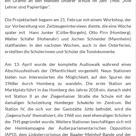
ein Graffiti an den Wänden unserer Schule im Jahr 1968: „Alle
Lehrer sind Papiertiger“.
Die Projektarbeit begann am 21. Februar mit einem Workshop, der
zur Vorbereitung von Zeitzeugeninterviews diente, die eine Woche
später mit Hans Junker (Cölbe-Bürgeln), Otto Pirn (Homberg),
Walter Schäfer (Hohenahr) und Jochen Schneider (Mannheim)
stattfanden. In den nächsten Wochen, auch in den Osterferien,
erstellten die Schülerinnen und Schüler die Tondokumente.
Am 13. April wurde der komplette Audiowalk während eines
Abschlussfestivals der Öffentlichkeit vorgestellt. Neun Stationen
bieten nun Interessierten die Möglichkeit, auf den Spuren der
1968er durch Homberg zu wandeln. Die erste Station am
Marktplatz führt in das Homberg des Jahres 2018 ein, danach steht
mit Station II an der Ziegenhainer Straße die Schule mit der
damaligen Schulzeitung
Homberger Schulecho
im Zentrum. Bei
Station IV, die sich vor der Gaststätte Jütte befindet, wird die
„Gegenschule“ thematisiert, die 1968 von zwei ehemaligen Schülern
der THS gegründet wurde. Weitere Stationen beschäftigen sich mit
der Heimkampagne der Außerparlamentarischen Opposition
(APO), dem Linksterrorismus der Baader-Meinhof-Bande und der