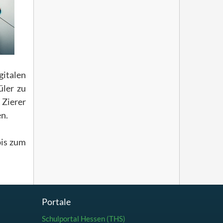
gitalen
üler zu
 Zierer
en.
bis zum
Portale
Schulportal Hessen (THS)