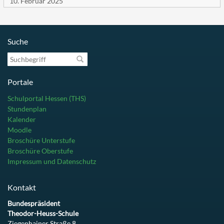
10. Februar 2025
Suche
Suchbegriff
Portale
Schulportal Hessen (THS)
Stundenplan
Kalender
Moodle
Broschüre Unterstufe
Broschüre Oberstufe
Impressum und Datenschutz
Kontakt
Bundespräsident
Theodor-Heuss-Schule
Ziegenhainer Straße 8