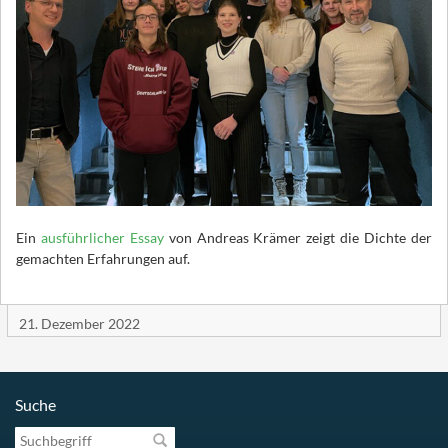
Ein
ausführlicher Essay
von Andreas Krämer zeigt die Dichte der
gemachten Erfahrungen auf.
21. Dezember 2022
Suche
Suchbegriff