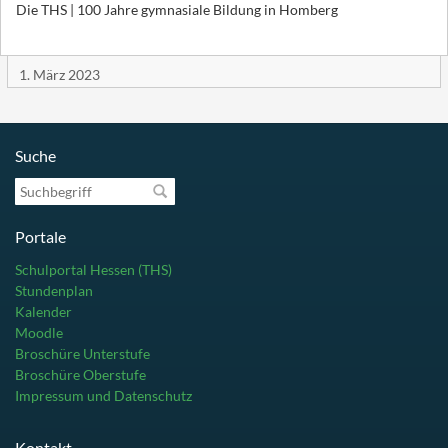
Die THS | 100 Jahre gymnasiale Bildung in Homberg
1. März 2023
Suche
Suchbegriff
Portale
Schulportal Hessen (THS)
Stundenplan
Kalender
Moodle
Broschüre Unterstufe
Broschüre Oberstufe
Impressum und Datenschutz
Kontakt