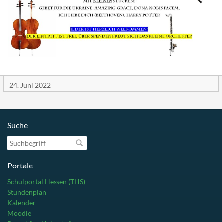
24. Juni 2022
Suche
Suchbegriff
Portale
Schulportal Hessen (THS)
Stundenplan
Kalender
Moodle