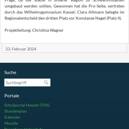
umgebaut werden sollten. Gewonnen hat die Pro-Seite, vertreten
durch das Wilhelmsgymnasium Kassel; Clara Altmann belegte im
Regionalentscheid den dritten Platz vor Konstanze Nagel (Platz 4).
Projektleitung: Christina Wagner
23. Februar 2024
Suche
Suchbegriff
Portale
Schulportal Hessen (THS)
Stundenplan
Kalender
Moodle