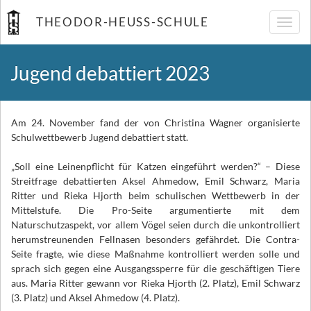
THEODOR-HEUSS-SCHULE
Navig
umsch
Jugend debattiert 2023
Am 24. November fand der von Christina Wagner organisierte
Schulwettbewerb Jugend debattiert statt.
„Soll eine Leinenpflicht für Katzen eingeführt werden?“ – Diese
Streitfrage debattierten Aksel Ahmedow, Emil Schwarz, Maria
Ritter und Rieka Hjorth beim schulischen Wettbewerb in der
Mittelstufe. Die Pro-Seite argumentierte mit dem
Naturschutzaspekt, vor allem Vögel seien durch die unkontrolliert
herumstreunenden Fellnasen besonders gefährdet. Die Contra-
Seite fragte, wie diese Maßnahme kontrolliert werden solle und
sprach sich gegen eine Ausgangssperre für die geschäftigen Tiere
aus. Maria Ritter gewann vor Rieka Hjorth (2. Platz), Emil Schwarz
(3. Platz) und Aksel Ahmedow (4. Platz).