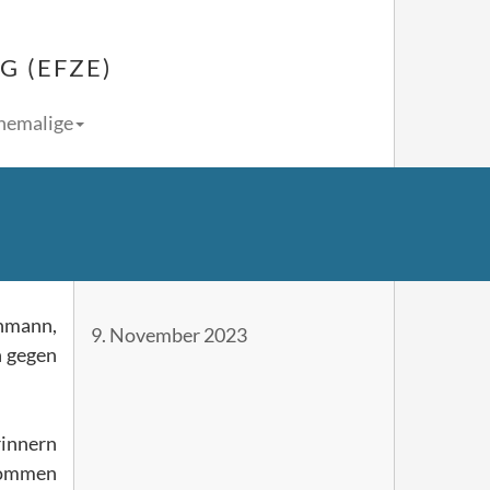
 (EFZE)
Ehemalige
ohmann,
9. November 2023
n gegen
rinnern
ekommen