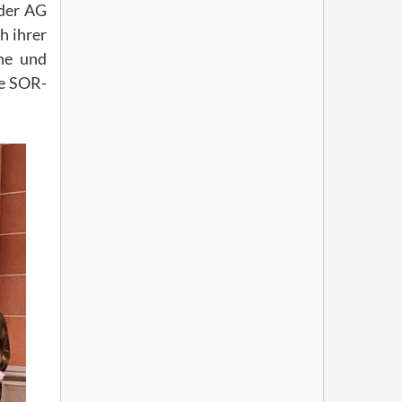
 der AG
h ihrer
che und
ie SOR-