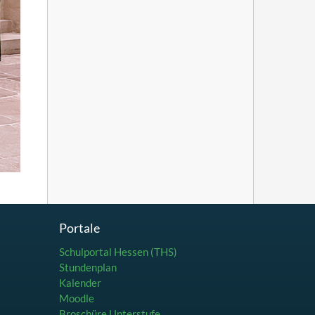
Portale
Schulportal Hessen (THS)
Stundenplan
Kalender
Moodle
Broschüre Unterstufe