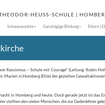
THEODOR-HEUSS-SCHULE | HOMBERG
Schwerpunkte
Ganztägige Bildung
Eltern | 
tkirche
hne Rassismus – Schule mit Courage“ (Leitung: Robin H
St. Marien in Homberg (Efze) der gezielten Gewaltaktione
acht in Homberg und heute. Doch gerade jetzt ist das E
üler stellten den vielen Menschen, die zur Gedenkfeier g