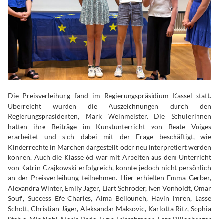
Die Preisverleihung fand im Regierungspräsidium Kassel statt.
Überreicht wurden die Auszeichnungen durch den
Regierungspräsidenten, Mark Weinmeister. Die Schülerinnen
hatten ihre Beiträge im Kunstunterricht von Beate Voiges
erarbeitet und sich dabei mit der Frage beschäftigt, wie
Kinderrechte in Märchen dargestellt oder neu interpretiert werden
können. Auch die Klasse 6d war mit Arbeiten aus dem Unterricht
von Katrin Czajkowski erfolgreich, konnte jedoch nicht persönlich
an der Preisverleihung teilnehmen. Hier erhielten Emma Gerber,
Alexandra Winter, Emily Jäger, Liart Schröder, Iven Vonholdt, Omar
Soufi, Success Efe Charles, Alma Beilouneh, Havin Imren, Lasse
Schott, Christian Jäger, Aleksandar Maksovic, Karlotta Ritz, Sophia
Stehle, Mia Nohl, Merle Rode, Fynn Trieschmann, Lara Dillenberger