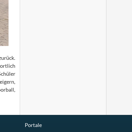
zurück.
ortlich
Schüler
eigern,
orball,
Portale