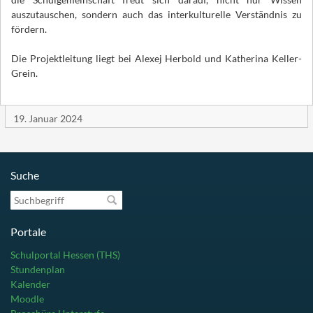
auszutauschen, sondern auch das interkulturelle Verständnis zu
fördern.
Die Projektleitung liegt bei Alexej Herbold und Katherina Keller-
Grein.
19. Januar 2024
Suche
Suchbegriff
Portale
Schulportal Hessen (THS)
Stundenplan
Kalender
Moodle