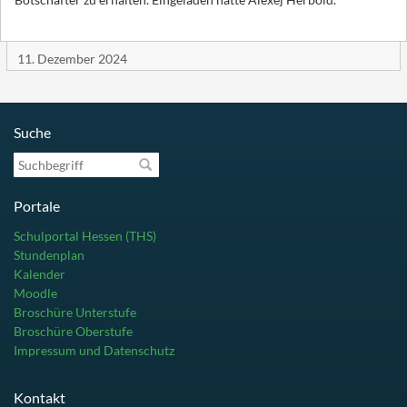
11. Dezember 2024
Suche
Suchbegriff
Portale
Schulportal Hessen (THS)
Stundenplan
Kalender
Moodle
Broschüre Unterstufe
Broschüre Oberstufe
Impressum und Datenschutz
Kontakt