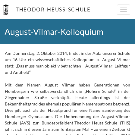
THEODOR-HEUSS-SCHULE
Navig
umsch
August-Vilmar-Kolloquium
Am Donnerstag, 2. Oktober 2014, findet in der Aula unserer Schule
um 16 Uhr ein wissenschaftliches Kolloquium zu August Vilmar
statt: „Das muss man objektiv betrachten – August Vilmar: Leitfigur
und Antiheld“
Mit dem Namen August Vilmar haben Generationen von
Hombergern wie selbstverständlich die „Höhere Schule“ in der
Ziegenhainer Straße verknüpft. Heute allerdings ist der
Bekanntheitsgrad des ehemals populären Namenspatrons begrenzt.
Dies gilt auch als der Hauptgrund für eine Namensänderung des
Homberger Gymnasiums. Die Umbenennung der August-Vilmar-
Schule (AVS) zur Bundespräsident-Theodor-Heuss-Schule (THS)
jährt sich in diesem Jahr zum fünfzigsten Mal – zu einem Zeitpunkt