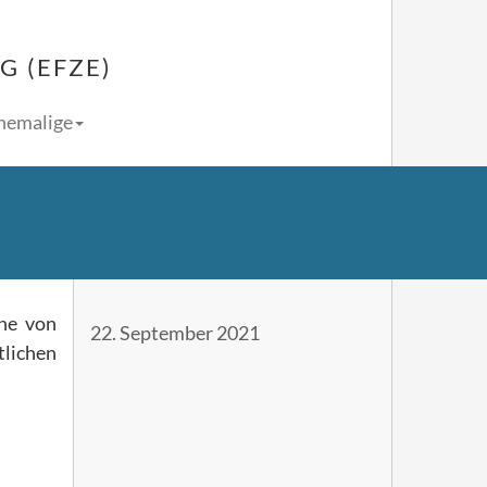
 (EFZE)
Ehemalige
he von
22. September 2021
tlichen