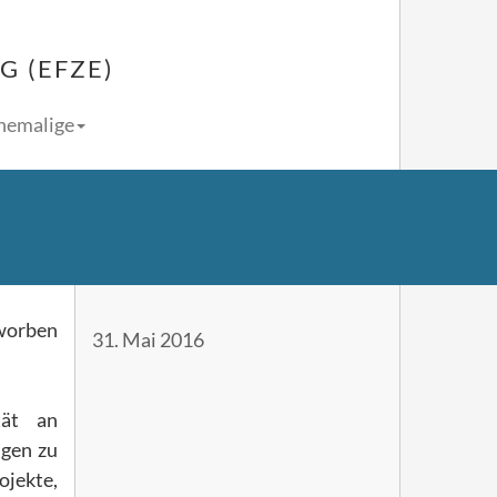
 (EFZE)
Ehemalige
rworben
31. Mai 2016
tät an
ngen zu
jekte,