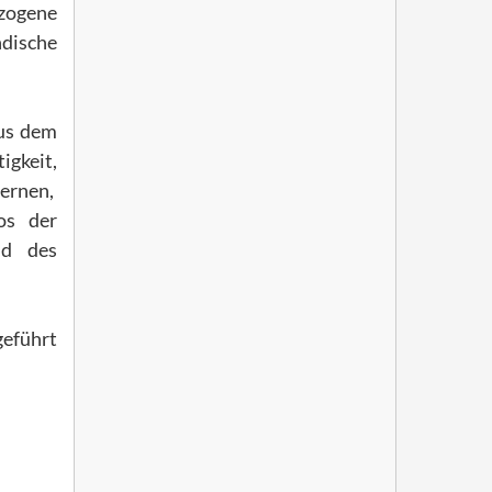
ogene
ndische
aus dem
gkeit,
ernen,
os der
nd des
geführt