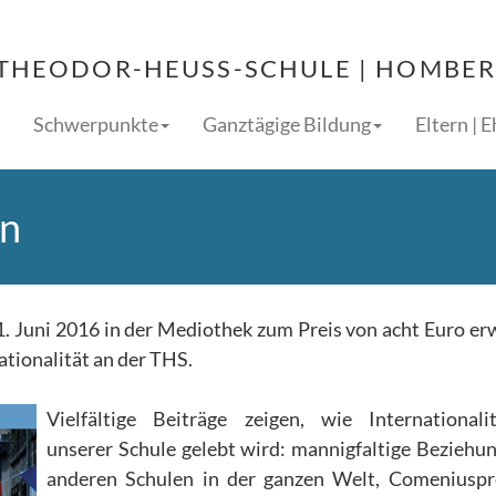
THEODOR-HEUSS-SCHULE | HOMBERG
Schwerpunkte
Ganztägige Bildung
Eltern | 
en
1. Juni 2016 in der Mediothek zum Preis von acht Euro e
ationalität an der THS.
Vielfältige Beiträge zeigen, wie Internationali
unserer Schule gelebt wird: mannigfaltige Beziehu
anderen Schulen in der ganzen Welt, Comeniuspro