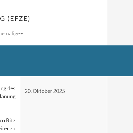
 (EFZE)
Ehemalige
ung des
20. Oktober 2025
Planung
co Ritz
iter zu