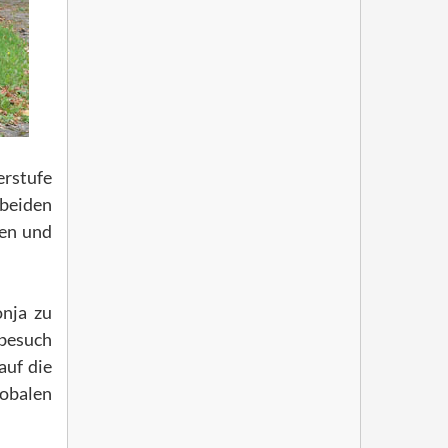
erstufe
 beiden
den und
onja zu
besuch
auf die
lobalen