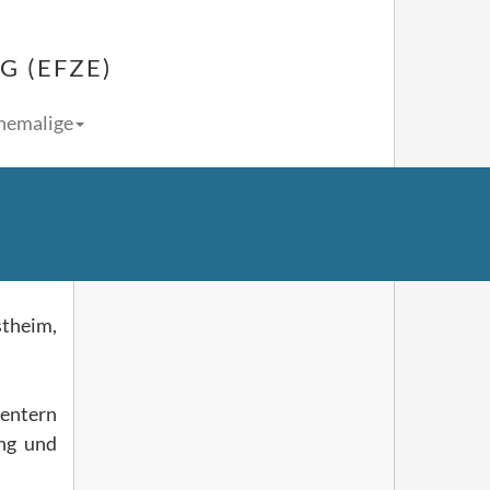
 (EFZE)
Ehemalige
stheim,
centern
ng und