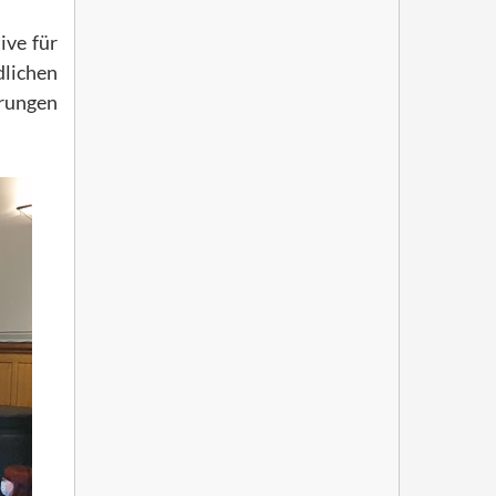
ive für
dlichen
ärungen