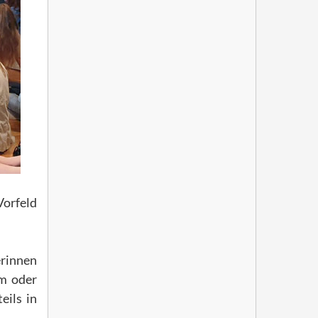
Vorfeld
erinnen
um oder
eils in